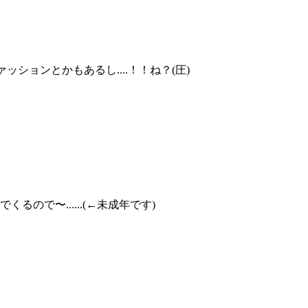
ションとかもあるし....！！ね？(圧)
ので〜......(←未成年です)