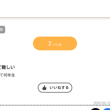
強
2
いいね
て難しい
て何年生
いいねする
2026/05/1