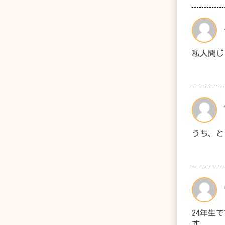
私人間じ
うち、と
24年生
す。