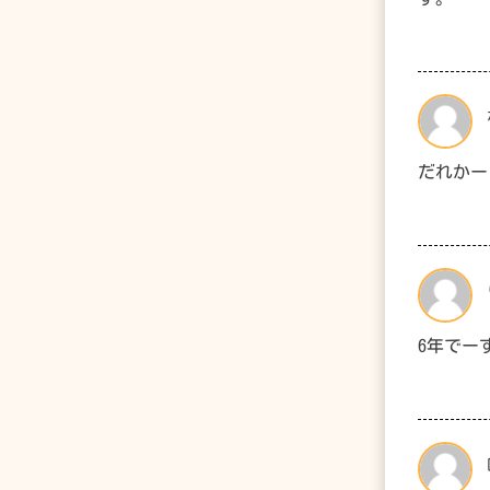
だれかー
6年でー