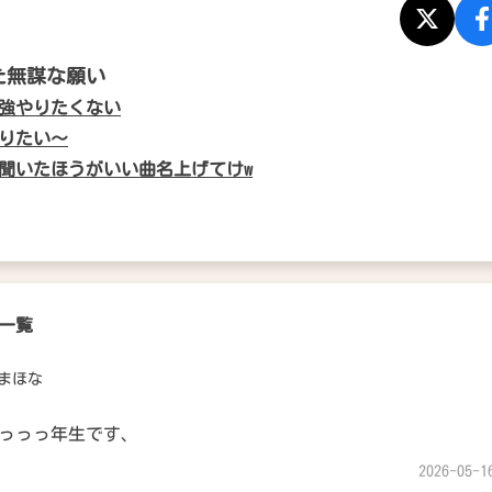
た無謀な願い
強やりたくない
りたい〜
聞いたほうがいい曲名上げてけw
一覧
まほな
っっっ年生です、
2026-05-1