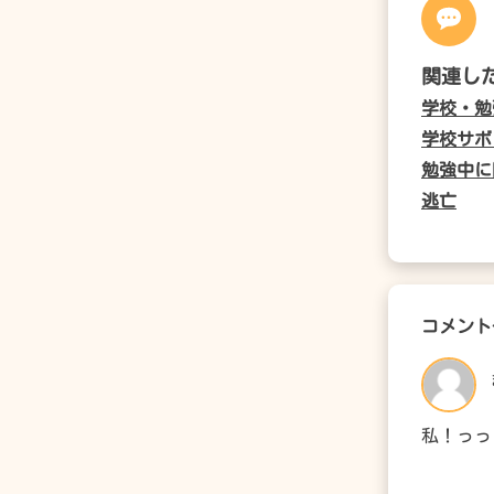
関連し
学校・勉
学校サボ
勉強中に
逃亡
コメント
私！っっ