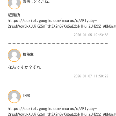
宣伝しとくかね。
避難所
https://script.google.com/macros/s/AKfycby-
2rssNVow5kXJJiKZ5mTth3X2nG7Xg5wE2xkIHu_ZJH2CZlABNBmg
2026-01-05 19:23:58
投稿主
なんですか？それ
2026-01-07 11:50:22
IKKO
https://script.google.com/macros/s/AKfycby-
2rssNVow5kXJJiKZ5mTth3X2nG7Xg5wE2xkIHu_ZJH2CZlABNB