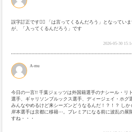
誤字訂正です🙇‍♀️ 「は言ってくるんだろう」となってい
が、「入ってくるんだろう」です
2026-05-30 15:1
A-mu
今日の一言!! 千葉ジェッツは外国籍選手のナシール・リ
選手、ギャリソンブルックス選手、ディージェイ・ホグ
みんなやめるけど来シーズンどうなるんだ！？！？ しか
岸本選手は京都に移籍⋯。プレミアになる前に波乱の展
すね・・・