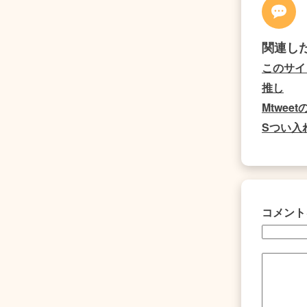
関連し
このサイ
推し
Mtwee
Sつい入
コメント