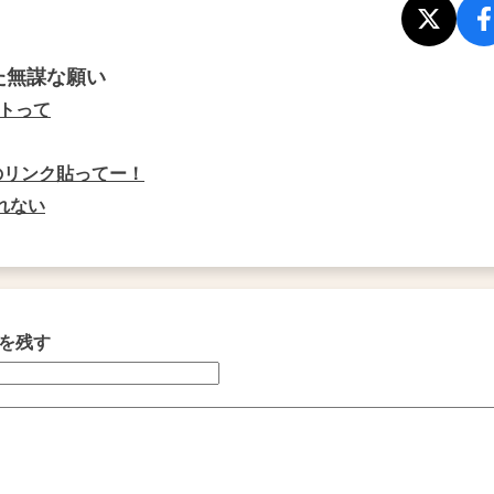
た無謀な願い
トって
tのリンク貼ってー！
れない
を残す