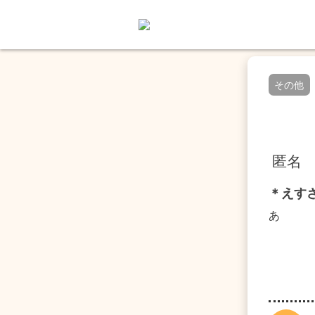
その他
匿名
＊えす
あ