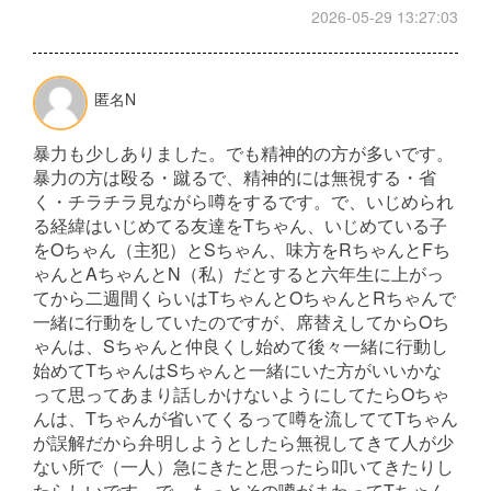
2026-05-29 13:27:03
匿名N
暴力も少しありました。でも精神的の方が多いです。
暴力の方は殴る・蹴るで、精神的には無視する・省
く・チラチラ見ながら噂をするです。で、いじめられ
る経緯はいじめてる友達をTちゃん、いじめている子
をOちゃん（主犯）とSちゃん、味方をRちゃんとFち
ゃんとAちゃんとN（私）だとすると六年生に上がっ
てから二週間くらいはTちゃんとOちゃんとRちゃんで
一緒に行動をしていたのですが、席替えしてからOち
ゃんは、Sちゃんと仲良くし始めて後々一緒に行動し
始めてTちゃんはSちゃんと一緒にいた方がいいかな
って思ってあまり話しかけないようにしてたらOちゃ
んは、Tちゃんが省いてくるって噂を流しててTちゃん
が誤解だから弁明しようとしたら無視してきて人が少
ない所で（一人）急にきたと思ったら叩いてきたりし
たらしいです。で、もっとその噂がまわってTちゃん