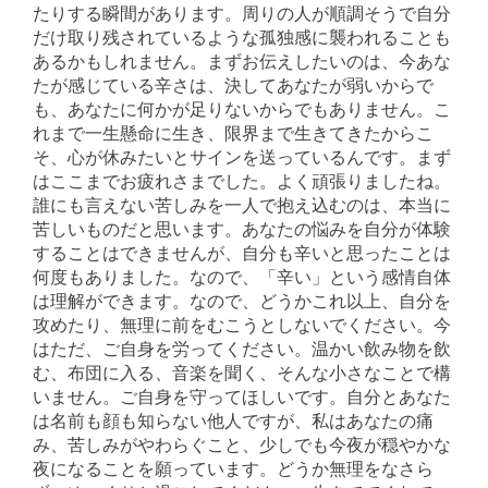
たりする瞬間があります。周りの人が順調そうで自分
だけ取り残されているような孤独感に襲われることも
あるかもしれません。まずお伝えしたいのは、今あな
たが感じている辛さは、決してあなたが弱いからで
も、あなたに何かが足りないからでもありません。こ
れまで一生懸命に生き、限界まで生きてきたからこ
そ、心が休みたいとサインを送っているんです。まず
はここまでお疲れさまでした。よく頑張りましたね。
誰にも言えない苦しみを一人で抱え込むのは、本当に
苦しいものだと思います。あなたの悩みを自分が体験
することはできませんが、自分も辛いと思ったことは
何度もありました。なので、「辛い」という感情自体
は理解ができます。なので、どうかこれ以上、自分を
攻めたり、無理に前をむこうとしないでください。今
はただ、ご自身を労ってください。温かい飲み物を飲
む、布団に入る、音楽を聞く、そんな小さなことで構
いません。ご自身を守ってほしいです。自分とあなた
は名前も顔も知らない他人ですが、私はあなたの痛
み、苦しみがやわらぐこと、少しでも今夜が穏やかな
夜になることを願っています。どうか無理をなさら