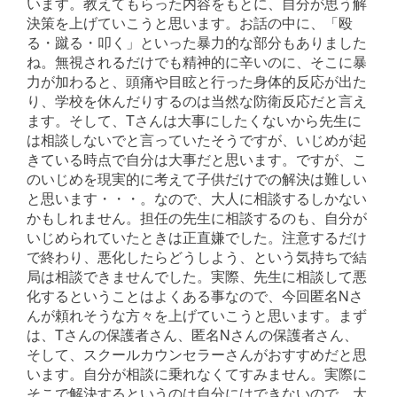
います。教えてもらった内容をもとに、自分が思う解
決策を上げていこうと思います。お話の中に、「殴
る・蹴る・叩く」といった暴力的な部分もありました
ね。無視されるだけでも精神的に辛いのに、そこに暴
力が加わると、頭痛や目眩と行った身体的反応が出た
り、学校を休んだりするのは当然な防衛反応だと言え
ます。そして、Tさんは大事にしたくないから先生に
は相談しないでと言っていたそうですが、いじめが起
きている時点で自分は大事だと思います。ですが、こ
のいじめを現実的に考えて子供だけでの解決は難しい
と思います・・・。なので、大人に相談するしかない
かもしれません。担任の先生に相談するのも、自分が
いじめられていたときは正直嫌でした。注意するだけ
で終わり、悪化したらどうしよう、という気持ちで結
局は相談できませんでした。実際、先生に相談して悪
化するということはよくある事なので、今回匿名Nさ
んが頼れそうな方々を上げていこうと思います。まず
は、Tさんの保護者さん、匿名Nさんの保護者さん、
そして、スクールカウンセラーさんがおすすめだと思
います。自分が相談に乗れなくてすみません。実際に
そこで解決するというのは自分にはできないので、大