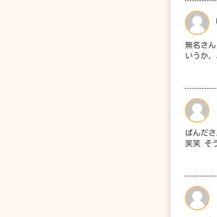
無名さん
いうか、
ぱんださ
笑笑 そ