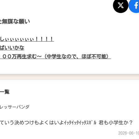
た無謀な願い
しぃぃぃぃぃぃ！！！！
ばいいかな
ube１００万再生求む〜（中学生なので、ほぼ不可能）
一覧
レッサーパンダ
いう決めつけもよくはいよｲｯﾀｲｯﾀｲｯﾀｽｷﾞﾙ 君も小学生か？
2026-06-1