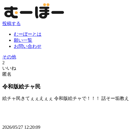
投稿する
むーぼーとは
願い一覧
お問い合わせ
その他
2
いいね
匿名
令和版絵チャ民
絵チャ民きてぇぇえぇぇ 令和版絵チャで！！！ 話そー垢教
2026/05/27 12:20:09