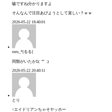
嘘ですね分かりますよ
そんなんで注目あびようとして楽しい？ｗｗ
2026-05-22 18:40:01
ruru_*[るる]
同類がいたか‪Σ( ˙꒳​˙ ;)
2026-05-22 20:40:11
とり
↑エイドリアンちゃそヤッホー