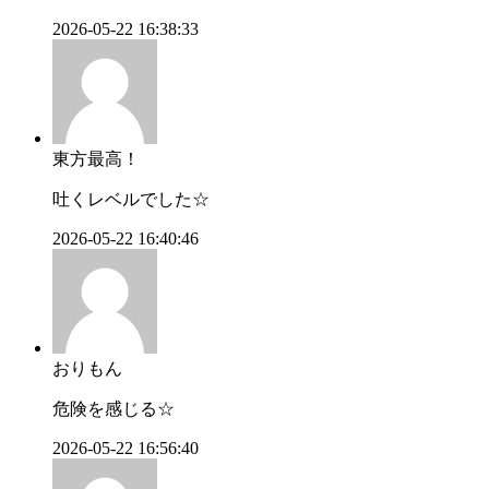
2026-05-22 16:38:33
東方最高！
吐くレベルでした☆
2026-05-22 16:40:46
おりもん
危険を感じる☆
2026-05-22 16:56:40