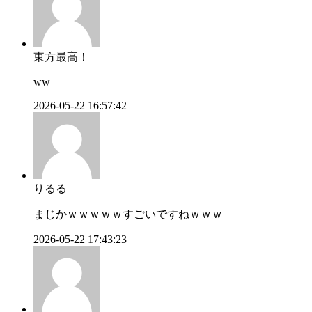
東方最高！
ww
2026-05-22 16:57:42
りるる
まじかｗｗｗｗｗすごいですねｗｗｗ
2026-05-22 17:43:23