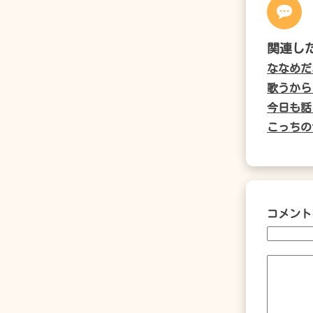
関連し
ななめだ
歌うから
今日も話
こっちの
コメント