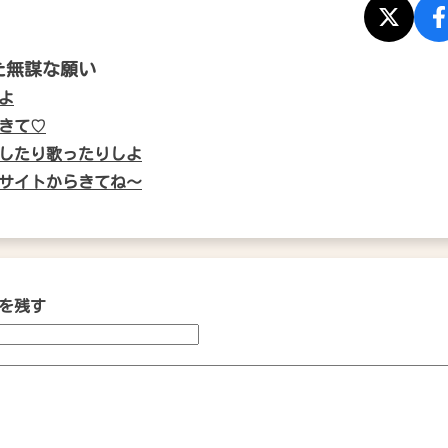
た無謀な願い
よ
きて♡
したり歌ったりしよ
サイトからきてね〜
を残す