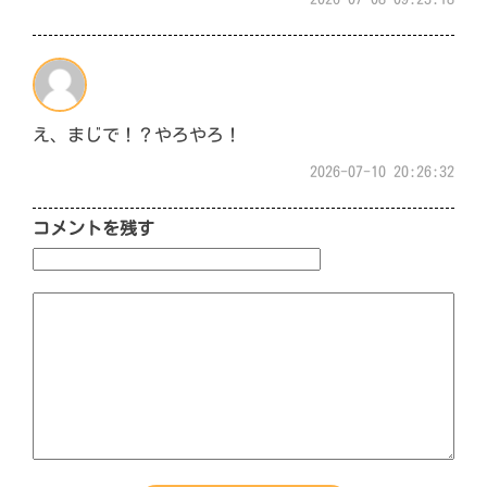
え、まじで！？やろやろ！
2026-07-10 20:26:32
コメントを残す