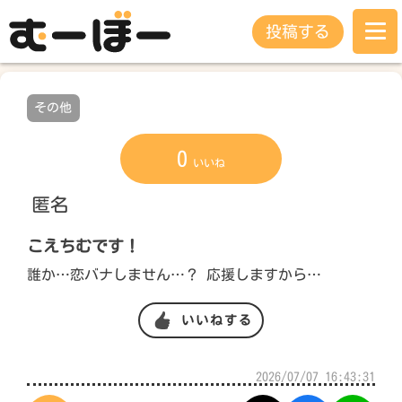
投稿する
その他
0
いいね
匿名
こえちむです！
誰か…恋バナしません…？ 応援しますから…
いいねする
2026/07/07 16:43:31