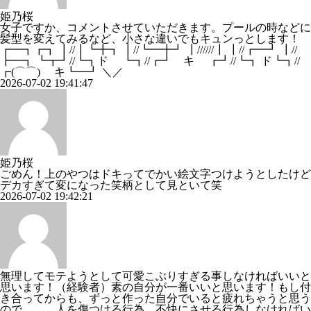
姫乃桜
女子ですか、コメントさせていただきます。プールの時などに
髪型を変えてみるなど、小さな違いでもキュンっとします！
┏━┓┏┓ ┃//┃┗╋┓ ┃//┗━╋┛ ┃//////┃ ┃//┏━┛ ┃//
┣━┓ ┗┳┛//┗┓ド ┗┓//┏┛ キ ┏┛//┗┓ ド┗┓//
┏(⌒⌒) キ┗━┛ ＼／
2026-07-02 19:41:47
姫乃桜
ごめん！上のやつはドキってでかい絵文字つけようとしたけど
デカすぎて変になった笑柄として見といて笑
2026-07-02 19:42:21
無理してモテようとして可愛こぶりすぎる事しなければいいと
思います！（経験者）素の自分が一番いいと思います！もし付
き合ってからも、ずっと作った自分でいると疲れちゃうと思う
ので、、、人を傷つける行為、不快にさせる行為しなければい