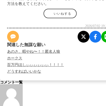
方法を教えてください。
いいねする
2026/07/02 19:
関連した無謀な願い
あのさ、暇やね〜！！匿名人狼
ホークス
百万円ほしぃぃぃぃぃぃ！！！！
どうすればいいかな
コメント一覧