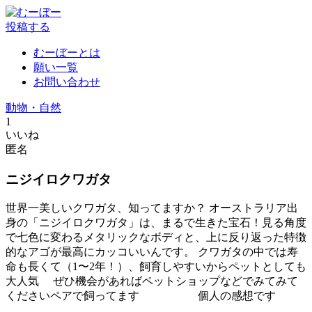
投稿する
むーぼーとは
願い一覧
お問い合わせ
動物・自然
1
いいね
匿名
ニジイロクワガタ
世界一美しいクワガタ、知ってますか？ オーストラリア出
身の「ニジイロクワガタ」は、まるで生きた宝石！見る角度
で七色に変わるメタリックなボディと、上に反り返った特徴
的なアゴが最高にカッコいいんです。 クワガタの中では寿
命も長くて（1〜2年！）、飼育しやすいからペットとしても
大人気 ぜひ機会があればペットショップなどでみてみて
くださいペアで飼ってます 個人の感想です