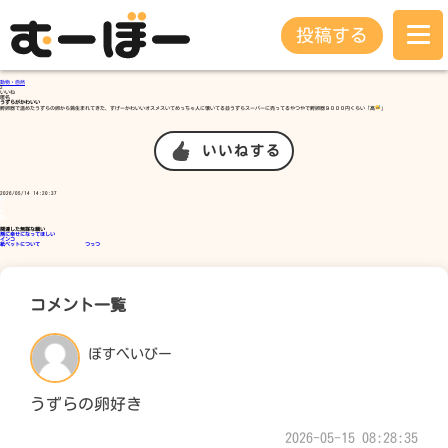
投稿する
動物・自然
2
いいね
匿名
うずらがかわいい
孵卵器で温めたうずらの卵から鶉生まれてきた、すげーかわいいオスメスいてめっちゃ人に懐いてる並うずらスーパーに売ってるやつやで孵卵器９０００円くらい「高
」
いいねする
2026/05/14 14:20:37
関連した無謀な願い
熊に幸せになってほしい
インコ
紙ペットについて つっつ
コメント一覧
ぼすべいびー
うずらの卵好き
2026-05-15 08:28:35