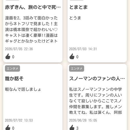
赤ずきん、旅のと中で死体と出会う。をネトフリで見た！
とまとま
漫画を2、3話みて面白かった
とうま
からネトフリで見ました！主
演は橋本環奈で超かわいい♡
キャストは凄く豪華!!漫画は
ギャグとかなかったけどネト
フリはギャグがあって全然飽
2026/07/05 22:36
2026/07/03 14:31
きなかった！ぜひ見てほし
0
0
い!!見た人は一緒に語り合い
たいな…。 ここからネタバ
エンタメ
エンタメ
レ!! 魔法使いのバーバラが
｢魔法は溶けるから魔法なんだ
誰か話そ
スノーマンのファンの人と友達になりたい！！
よ！｣の顔とか(笑)でもこの言
葉カッコいい!!てかバーバラ
暇なんで話しましょ
私はスノーマンファンの中学
魔法のかけかたおもろい あと
生です。周りにファンの人い
継母が娘の胸触るとかビック
なくて寂しいからここでスノ
リ！もっと怖い人かと思った
仲間を募集します。推しメン
し、お姉様も｢チラ、チラ…｣
教えてね。私は蓮くん、阿部
のシーン見たら｢え？え？
ちゃん推しです。荒らしはお
2026/07/02 13:53
2026/06/28 15:05
え？｣の連発!!
断りします。
0
3