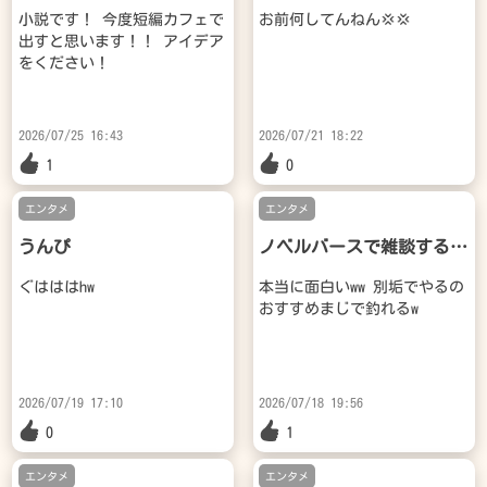
小説です！ 今度短編カフェで
お前何してんねん💢💢
出すと思います！！ アイデア
をください！
2026/07/25 16:43
2026/07/21 18:22
1
0
エンタメ
エンタメ
うんぴ
ノベルバースで雑談するの楽しすぎて草
ぐはははhw
本当に面白いww 別垢でやるの
おすすめまじで釣れるw
2026/07/19 17:10
2026/07/18 19:56
0
1
エンタメ
エンタメ