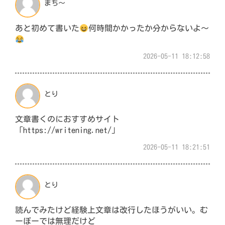
まち〜
あと初めて書いた
何時間かかったか分からないよ〜
2026-05-11 18:12:58
とり
文章書くのにおすすめサイト
「https://writening.net/」
2026-05-11 18:21:51
とり
読んでみたけど経験上文章は改行したほうがいい。む
ーぼーでは無理だけど