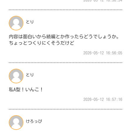
2026-05-12 16:50:34
とり
内容は面白いから続編とか作ったらどうでしょうか。
ちょっとつくりにくそうだけど
2026-05-12 16:56:05
とり
私A型！いんこ！
2026-05-12 16:57:16
けろっぴ