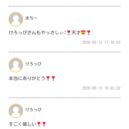
まち〜
けろっぴさんもやっさしぃ⤴︎
天才
2026-05-12 17:16:03
けろっぴ
本当にありがとう
2026-05-12 18:45:32
けろっぴ
すごく嬉しい