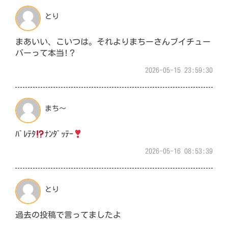
とり
まあいい、こいつは。それよりまちーさんブイチュー
バーって本当!？
2026-05-15 23:59:30
まち〜
ﾊﾞﾚﾃﾀ
ﾅﾝﾀﾞｯﾃｰ
2026-05-16 08:53:39
とり
過去の投稿で言ってましたよ