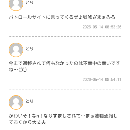
とり
パトロールサイトに言ってくるぜ♪嘘嘘ざまぁみろ
2026-05-14 08:53:26
とり
今まで通報されて何もなかったのは不幸中の幸いです
ね～(笑)
2026-05-14 08:54:11
とり
かわいそ！なn！なりすましされて…まぁ嘘嘘通報し
ておくから大丈夫