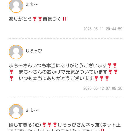
まち〜
ありがとう
自信つく
2026-05-11 20:44:59
けろっぴ
まち〜さんいつも本当にありがとうございます
まち〜さんのおかげで元気がついています
いつも本当にありがとうございます
2026-05-12 07:05:26
まち〜
嬉しすぎる(泣)
けろっぴさんネッ友(ネット上