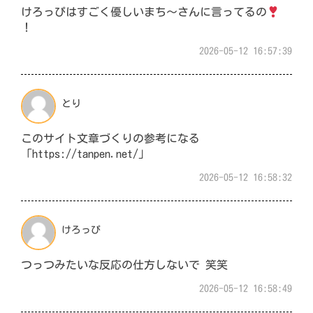
けろっぴはすごく優しいまち〜さんに言ってるの
！
2026-05-12 16:57:39
とり
このサイト文章づくりの参考になる
「https://tanpen.net/」
2026-05-12 16:58:32
けろっぴ
つっつみたいな反応の仕方しないで 笑笑
2026-05-12 16:58:49