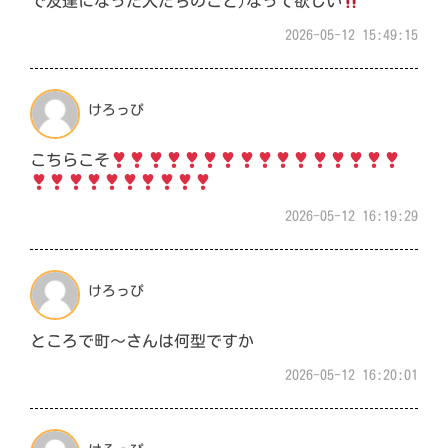
で友達になった人たちのこと)なって欲しい
2026-05-12 15:49:15
けろっぴ
こちらこそ
2026-05-12 16:19:29
けろっぴ
ところで町〜さんは何型ですか
2026-05-12 16:20:01