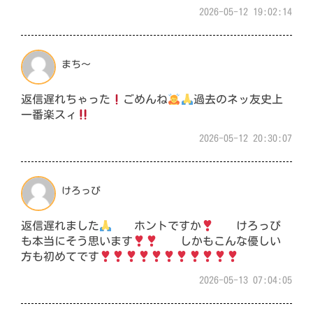
2026-05-12 19:02:14
まち〜
返信遅れちゃった
ごめんね
過去のネッ友史上
一番楽スィ
2026-05-12 20:30:07
けろっぴ
返信遅れました
ホントですか
けろっぴ
も本当にそう思います
しかもこんな優しい
方も初めてです
2026-05-13 07:04:05