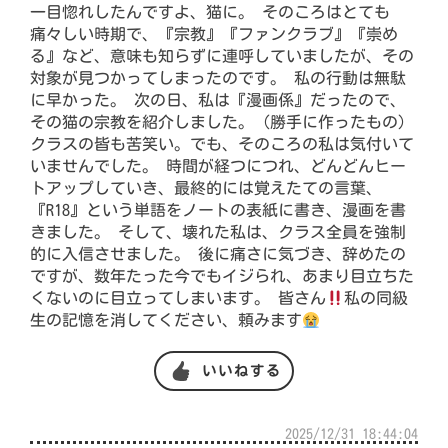
一目惚れしたんですよ、猫に。 そのころはとても
痛々しい時期で、『宗教』『ファンクラブ』『崇め
る』など、意味も知らずに連呼していましたが、その
対象が見つかってしまったのです。 私の行動は無駄
に早かった。 次の日、私は『漫画係』だったので、
その猫の宗教を紹介しました。（勝手に作ったもの）
クラスの皆も苦笑い。でも、そのころの私は気付いて
いませんでした。 時間が経つにつれ、どんどんヒー
トアップしていき、最終的には覚えたての言葉、
『R18』という単語をノートの表紙に書き、漫画を書
きました。 そして、壊れた私は、クラス全員を強制
的に入信させました。 後に痛さに気づき、辞めたの
ですが、数年たった今でもイジられ、あまり目立ちた
くないのに目立ってしまいます。 皆さん
私の同級
生の記憶を消してください、頼みます
いいねする
2025/12/31 18:44:04