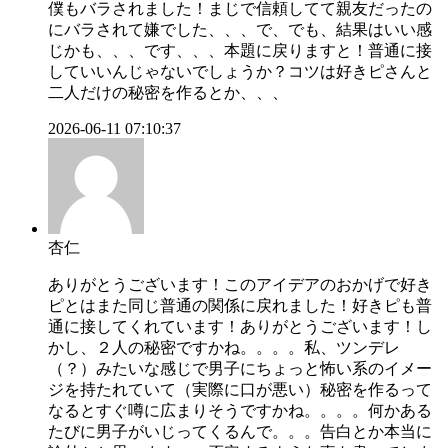
僕もバラされました！まじで信頼してて親友だったの
にバラされて嫌でした、、、で、でも、結果はいい感
じかも、、、です、、、本題に戻りますと！普通に接
していいんじゃないでしょうか？コツは好きピさんと
二人だけの秘密を作るとか、、、
2026-06-11 07:10:37
杏仁
ありがとうございます！このアイデアのおかげで好き
ピとはまた同じ普通の関係に戻れました！好きピも普
通に接してくれています！ありがとうございます！し
かし、２人の秘密ですかね。。。。私、ツンデレ
（？）みたいな感じで男子にちょっと怖い系のイメー
ジを持たれていて（実際に口が悪い）秘密を作るって
なるとすぐ噂に広まりそうですかね。。。。何かある
たびに男子がいじってくるんで。。。告白とか本当に