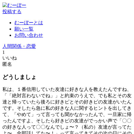
投稿する
むーぼーとは
願い一覧
お問い合わせ
人間関係・恋愛
1
いいね
匿名
どうしましょ
私は、１番信用していた友達に好きな人を教えたんですね、
「「絶対言わないでね」」と約束のうえで、でも私とその友
達と帰っていたら後ろに好きピとその好きピの友達がいたん
です。そしたら急に私の好きな人に関するヒントを出してき
て、「やめて」って言っても聞かなかったんで、一旦家に帰
ったんですよ、そしたら好きピの友達がでっかい声で「〇〇
の好きな人って〇〇なんでしょ〜？（私の）友達が言ってた
よ〜、全部話してた〜！」って言ってきてその次の日にその