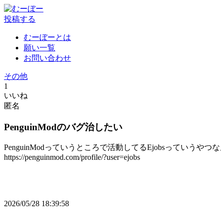
投稿する
むーぼーとは
願い一覧
お問い合わせ
その他
1
いいね
匿名
PenguinModのバグ治したい
PenguinModっていうところで活動してるEjobsって
https://penguinmod.com/profile/?user=ejobs
2026/05/28 18:39:58