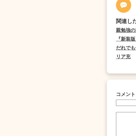
関連し
親勉強の
『新装版
だれでも
リア充
コメント