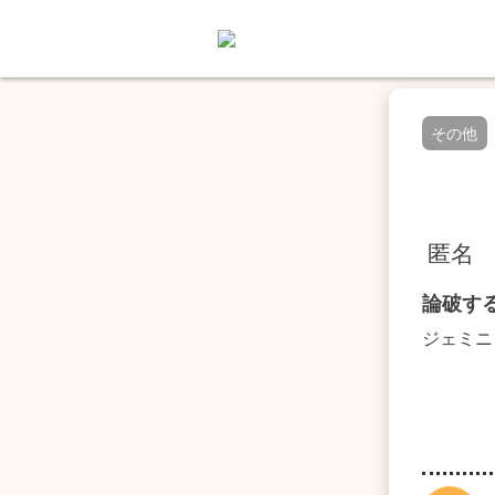
その他
匿名
論破す
ジェミニ