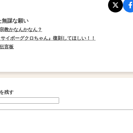
た無謀な願い
宗教かなんかなん？
 サイボーグクロちゃん』復刻してほしい！！
伝言板
を残す