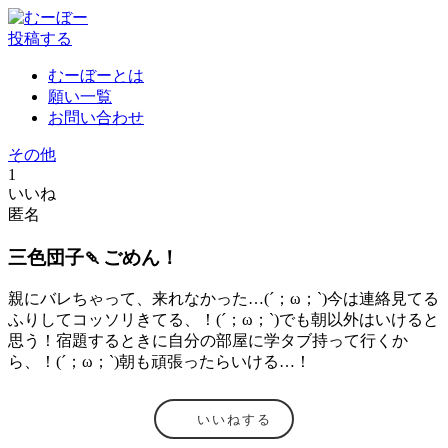
投稿する
むーぼーとは
願い一覧
お問い合わせ
その他
1
いいね
匿名
三色団子🍡ごめん！
親にバレちゃって、来れなかった…(´；ω；`)今は連絡見てる
ふりしてコッソリきてる、！(´；ω；`)でも朝以外はいけると
思う！宿題するときに自分の部屋に学タブ持って行くか
ら、！(´；ω；`)朝も頑張ったらいける…！
いいねする