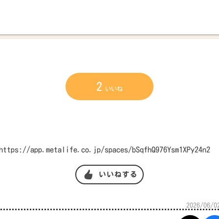
2
いいね
ps://app.metalife.co.jp/spaces/bSqfhQ976Ysm1XPy24n2
いいねする
2026/06/0