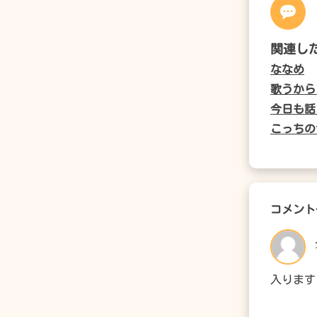
関連し
ななめ
歌うから
今日も話
こっちの
コメント
入ります