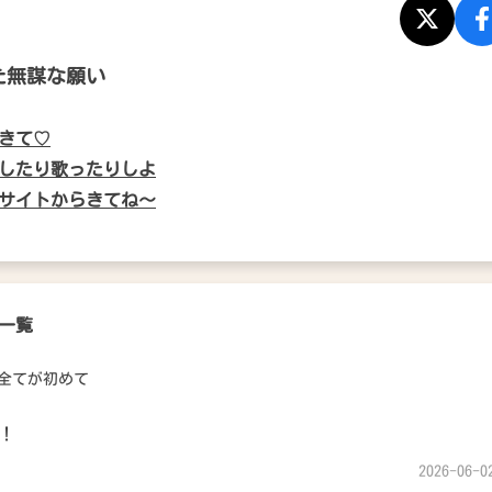
た無謀な願い
きて♡
したり歌ったりしよ
サイトからきてね〜
一覧
全てが初めて
！
2026-06-0