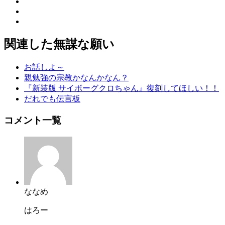
関連した無謀な願い
お話しよ～
親勉強の宗教かなんかなん？
『新装版 サイボーグクロちゃん』復刻してほしい！！
だれでも伝言板
コメント一覧
ななめ
はろー