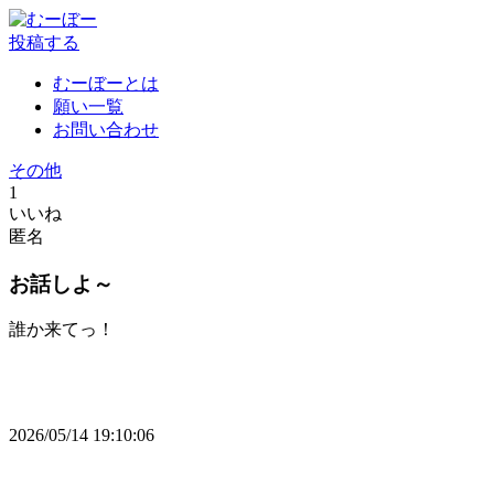
投稿する
むーぼーとは
願い一覧
お問い合わせ
その他
1
いいね
匿名
お話しよ～
誰か来てっ！
2026/05/14 19:10:06