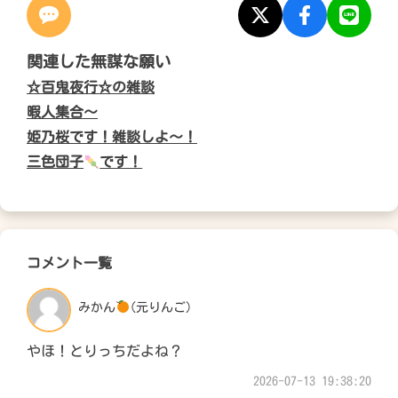
関連した無謀な願い
☆百鬼夜行☆の雑談
暇人集合〜
姫乃桜です！雑談しよ〜！
三色団子
です！
コメント一覧
みかん
(元りんご)
やほ！とりっちだよね？
2026-07-13 19:38:20