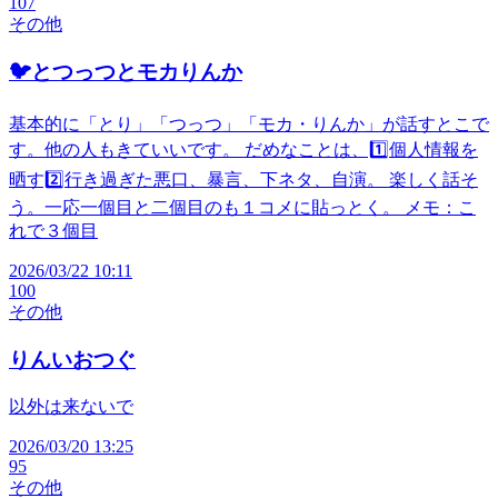
107
その他
🐦️とつっつとモカりんか
基本的に「とり」「つっつ」「モカ・りんか」が話すとこで
す。他の人もきていいです。 だめなことは、1️⃣個人情報を
晒す2️⃣行き過ぎた悪口、暴言、下ネタ、自演。 楽しく話そ
う。一応一個目と二個目のも１コメに貼っとく。 メモ：こ
れで３個目
2026/03/22 10:11
100
その他
りんいおつぐ
以外は来ないで
2026/03/20 13:25
95
その他