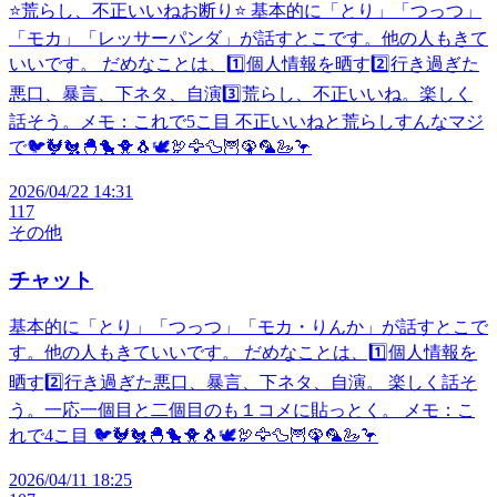
⭐️荒らし、不正いいねお断り⭐️ 基本的に「とり」「つっつ」
「モカ」「レッサーパンダ」が話すとこです。他の人もきて
いいです。 だめなことは、1️⃣個人情報を晒す2️⃣行き過ぎた
悪口、暴言、下ネタ、自演3️⃣荒らし、不正いいね。楽しく
話そう。メモ：これで5こ目 不正いいねと荒らしすんなマジ
で🐦️🐓🐔🐣🐤🐥🐧🕊️🦃🦅🦆🦉🦚🦜🦢🦩
2026/04/22 14:31
117
その他
チャット
基本的に「とり」「つっつ」「モカ・りんか」が話すとこで
す。他の人もきていいです。 だめなことは、1️⃣個人情報を
晒す2️⃣行き過ぎた悪口、暴言、下ネタ、自演。 楽しく話そ
う。一応一個目と二個目のも１コメに貼っとく。 メモ：こ
れで4こ目 🐦️🐓🐔🐣🐤🐥🐧🕊️🦃🦅🦆🦉🦚🦜🦢🦩
2026/04/11 18:25