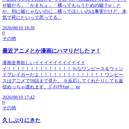
せ嘘だろ」「かまちょ」「構ってもらうための嘘？w」と
か。別に嘘じゃないのに…構ってほしいのは事実だけど、本
気で死にたいって思ってる。
2026/08/10 18:39
0
その他
最近アニメとか漫画にハマりだしたァ！
漫画全巻欲しいイイイイイイイイイイイ
イ！！！！！！！！！！！！！！ ちなワンピース＆ウィン
ドブレイカーだよ！！！！！！！！！！！！！！ ワンピー
スはアニメで59話まで見た。 ※反応してくれたりしても返
信めっちゃ遅れます。ｺﾞﾒﾝﾅｻｲm(_ _)m
2026/08/10 17:42
0
その他
久しぶりにきた