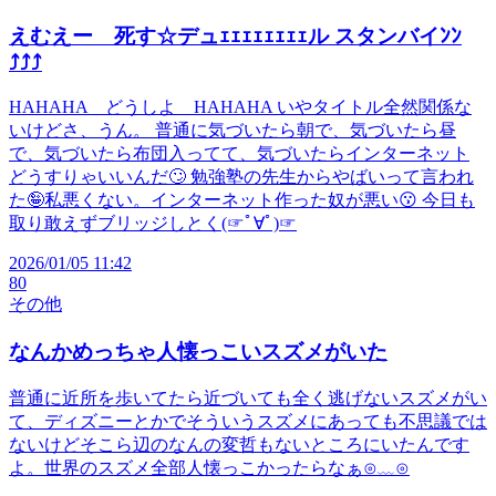
えむえー 死す☆デュｪｪｪｪｪｪｪｪル スタンバイﾝﾝ
⤴⤴⤴
HAHAHA どうしよ HAHAHA いやタイトル全然関係な
いけどさ、うん。 普通に気づいたら朝で、気づいたら昼
で、気づいたら布団入ってて、気づいたらインターネット
どうすりゃいいんだ🙄 勉強塾の先生からやばいって言われ
た🤪私悪くない。インターネット作った奴が悪い😗 今日も
取り敢えずブリッジしとく(⁠☞ﾟ⁠∀ﾟ⁠)⁠☞
2026/01/05 11:42
80
その他
なんかめっちゃ人懐っこいスズメがいた
普通に近所を歩いてたら近づいても全く逃げないスズメがい
て、ディズニーとかでそういうスズメにあっても不思議では
ないけどそこら辺のなんの変哲もないところにいたんです
よ。世界のスズメ全部人懐っこかったらなぁ⊙﹏⊙